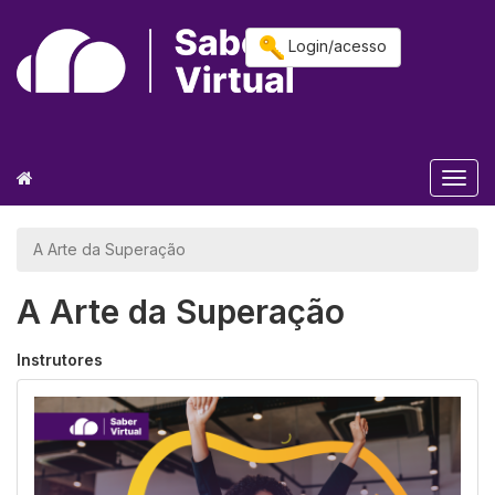
Login/acesso
Togg
navig
A Arte da Superação
A Arte da Superação
Instrutores