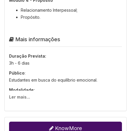
Módulo 4 - Propósito
Relacionamento Interpessoal;
Propósito.
Mais informações
Duração Prevista:
3h - 6 dias
Público
:
Estudantes em busca do equilíbrio emocional.
Modalidade:
A distância.
Ler mais...
Tutoria:
Suporte técnico por meio da Tutoria CIEE:
sabervirtual@ciee.ong.br
KnowMore
Requisitos do Equipamento