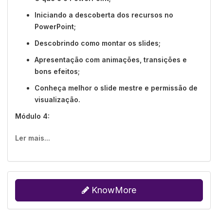
Iniciando a descoberta dos recursos no
PowerPoint;
Descobrindo como montar os slides;
Apresentação com animações, transições e
bons efeitos;
Conheça melhor o slide mestre e permissão de
visualização.
Módulo 4:
O que é o G Suite;
Ler mais...
O que você pode fazer no Apresentações
Google;
O que mais o Apresentações Google oferece;
KnowMore
Como finalizar sua apresentação sem erros;
Apresentações Google - Dicas;