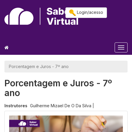
Login/acesso
Togg
navig
Porcentagem e Juros - 7º ano
Porcentagem e Juros - 7º
ano
Instrutores
Guilherme Mizael De O Da Silva |