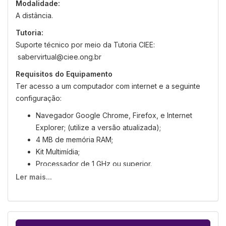
Modalidade:
A distância.
Tutoria:
Suporte técnico por meio da Tutoria CIEE:
sabervirtual@ciee.ong.br
Requisitos do Equipamento
Ter acesso a um computador com internet e a seguinte
configuração:
Navegador Google Chrome, Firefox, e Internet
Explorer; (utilize a versão atualizada);
4 MB de memória RAM;
Kit Multimídia;
Processador de 1 GHz ou superior.
Ler mais...
Certificação:
Certificado on-line ao final do curso.
Objetos de Aprendizagem: